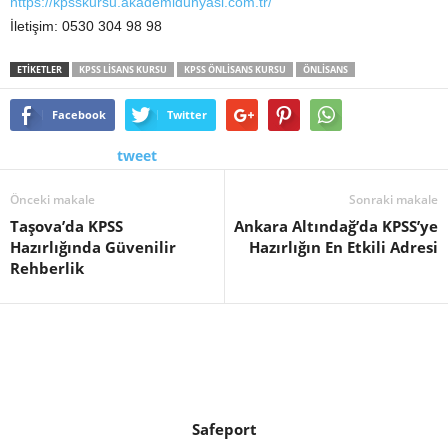
https://kpsskursu.akademidunyasi.com.tr/
İletişim: 0530 304 98 98
ETİKETLER
KPSS LISANS KURSU
KPSS ÖNLISANS KURSU
ÖNLISANS
Facebook
Twitter
tweet
Önceki makale
Sonraki makale
Taşova’da KPSS
Ankara Altındağ’da KPSS’ye
Hazırlığında Güvenilir
Hazırlığın En Etkili Adresi
Rehberlik
Safeport