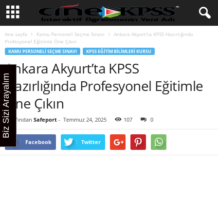
Ana sayfa
Kamu Personeli Seçme Sınavı
Ankara Akyurt’ta KPSS Hazırlığında
Profesyonel Eğitimle Öne Çıkın
KAMU PERSONELI SEÇME SINAVI
KPSS EĞITIM BILIMLERI KURSU
Ankara Akyurt’ta KPSS
Biz Sizi Arayalım
Hazırlığında Profesyonel Eğitimle
Öne Çıkın
Tarafından
Safeport
-
Temmuz 24, 2025
107
0
Facebook
Twitter