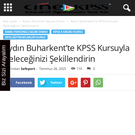
Ana sayfa
Kamu Personeli Seçme Sınavı
Aydın Buharkent’te KPSS Kursuyla
Geleceğinizi Şekillendirin
KAMU PERSONELI SEÇME SINAVI
KPSS A GRUBU KURSU
KPSS EĞITIM BILIMLERI KURSU
Aydın Buharkent’te KPSS Kursuyla
Biz Sizi Arayalım
Geleceğinizi Şekillendirin
Tarafından
Safeport
-
Temmuz 28, 2025
110
0
Facebook
Twitter