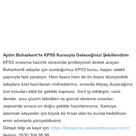
Aydın Buharkent’te KPSS Kursuyla Geleceğinizi Şekillendirin
KPSS sınavına hazırlık sürecinde profesyonel destek arayan
Buharkentli adaylar için sunduğumuz KPSS kursu, başarı odaklı
yapısıyla fark yaratıyor. Hem lisans hem de ön lisans düzeyindeki
adaylara özel hazırlanan müfredatımız, sınavda ihtiyaç duyacağınız
tüm konuları etkili bir şekilde kapsıyor. Sınıf içi etkileşim, canlı
dersler, soru çözüm teknikleri ve güncel deneme sınavları
sayesinde sınava en doğru şekilde hazırlanırsınız. Kamuya
atanmak isteyenler için büyük bir fırsat olan bu kursla hedefinize
emin adımlarla yürüyebilirsiniz.
Detaylı bilgi ve kayıt için:
https://kpsskursu.akademidunyasi.com.tr
İletişim: 0530 304 98 98