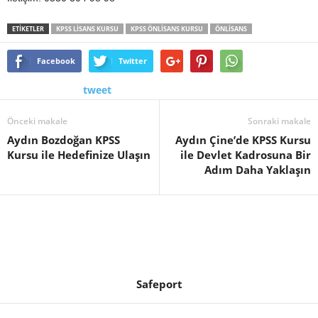
ETİKETLER
KPSS LISANS KURSU
KPSS ÖNLISANS KURSU
ÖNLISANS
Facebook
Twitter
tweet
Önceki makale
Sonraki makale
Aydın Bozdoğan KPSS
Aydın Çine’de KPSS Kursu
Kursu ile Hedefinize Ulaşın
ile Devlet Kadrosuna Bir
Adım Daha Yaklaşın
Safeport