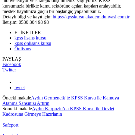
motive ediyor ve stratejik düşünmenizi sağlıyoruz. KPSS
kursumuzla birlikte kamu sektörüne açılan kapıları aralayabilir,
meslek hayatınıza güçlü bir başlangıç yapabilirsiniz.
Detaylı bilgi ve kayıt için:
https://kpsskursu.akademidunyasi.com.tr
İletişim: 0530 304 98 98
ETİKETLER
kpss lisans kursu
kpss önlisans kursu
Önlisans
PAYLAŞ
Facebook
Twitter
tweet
Önceki makale
Aydın Germencik’te KPSS Kursu ile Kamuya
Atanma Şansınızı Artırın
Sonraki makale
Aydın Karpuzlu’da KPSS Kursu ile Devlet
Kadrosuna Girmeye Hazırlanın
Safeport