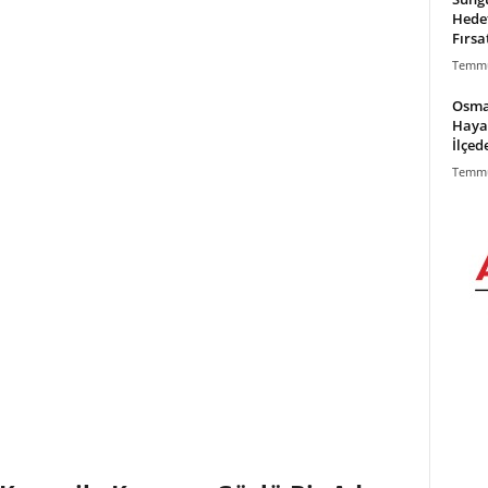
Hede
Fırsa
Temmu
Osma
Haya
İlçed
Temmu