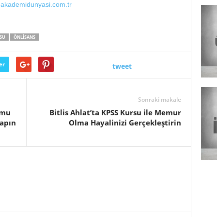
u.akademidunyasi.com.tr
SU
ÖNLISANS
er
tweet
Sonraki makale
amu
Bitlis Ahlat’ta KPSS Kursu ile Memur
Yapın
Olma Hayalinizi Gerçekleştirin