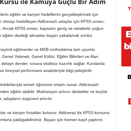
S Kursu ile Kamuya Güçlü Bir Adım
çlerin eğitim ve kariyer hedeflerini gerçekleştirmek için
 olmayı hedefleyen Adilcevazlı adaylar için KPSS sınavı,
ır. Ancak KPSS sınavı, kapsamı geniş ve rekabetin yoğun
ru eğitim desteği almadan başarı yakalamak zordur.
eneyimli eğitmenler ve MEB müfredatına tam uyumlu
. Genel Yetenek, Genel Kültür, Eğitim Bilimleri ve Alan
 detaylı dersler, sınava eksiksiz hazırlık sağlar. Kurslarda
bireysel performans analizleriyle bilgi pekiştirilir.
imkânlarıyla esnek öğrenme ortamı sunar. Adilcevazlı
nden eğitim alabilir. Motivasyon artırıcı destekler ve koçluk
r, adayların özgüveni artırılır.
ar ve kariyer fırsatları bulunur. Adilcevaz’da KPSS kursuna
larla yaklaşabilirsiniz. Başarı için hemen kayıt yaptırın.