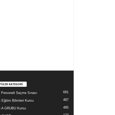
PÜLER KATEGORİ
681
Personeli Seçme Sınavı
487
Eğitim Bilimleri Kursu
485
 A GRUBU Kursu