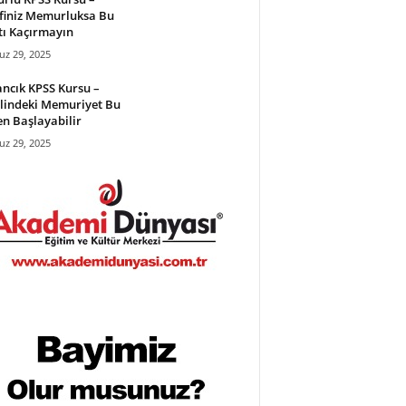
finiz Memurluksa Bu
tı Kaçırmayın
z 29, 2025
ncık KPSS Kursu –
lindeki Memuriyet Bu
en Başlayabilir
z 29, 2025