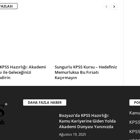
FAZLASI
KPSS Hazırlığı: Akademi
Sungurlu KPSS Kursu – Hedefiniz
 ile Geleceğinizi
Memurluksa Bu Fırsatı
ndirin
Kaçırmayın
DAHA FAZLA HABER
PO
Kamu 
Bozyazı’da KPSS Hazırlığı:
Kamu Kariyerine Giden Yolda
KPSS 
Akademi Dünyası Yanınızda
KPSS
Ağustos 19, 2025