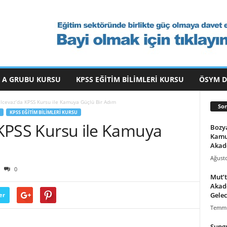
 A GRUBU KURSU
KPSS EĞITIM BILIMLERI KURSU
ÖSYM 
dilcevaz’da KPSS Kursu ile Kamuya Güçlü Bir Adım
Son
KPSS EĞITIM BILIMLERI KURSU
a KPSS Kursu ile Kamuya
Bozya
Kamu
Akad
Ağusto
0
Mut’t
Akade
Gelec
er
Temmu
Sungu