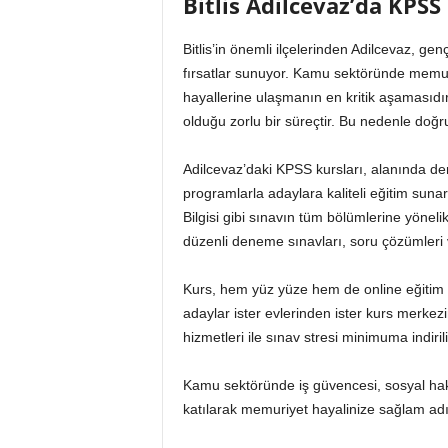
Bitlis Adilcevaz’da KPS
Bitlis’in önemli ilçelerinden Adilcevaz, gen
fırsatlar sunuyor. Kamu sektöründe memur
hayallerine ulaşmanın en kritik aşamasıd
olduğu zorlu bir süreçtir. Bu nedenle doğ
Adilcevaz’daki KPSS kursları, alanında d
programlarla adaylara kaliteli eğitim sunar
Bilgisi gibi sınavın tüm bölümlerine yönelik
düzenli deneme sınavları, soru çözümleri ve 
Kurs, hem yüz yüze hem de online eğitim 
adaylar ister evlerinden ister kurs merkezi
hizmetleri ile sınav stresi minimuma indirili
Kamu sektöründe iş güvencesi, sosyal hakl
katılarak memuriyet hayalinize sağlam adım