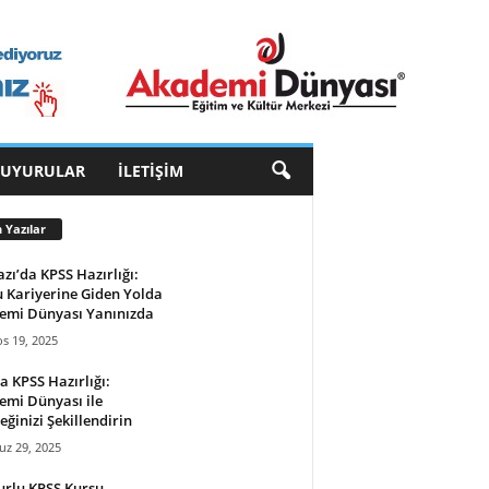
DUYURULAR
İLETIŞIM
 Yazılar
zı’da KPSS Hazırlığı:
 Kariyerine Giden Yolda
emi Dünyası Yanınızda
s 19, 2025
a KPSS Hazırlığı:
mi Dünyası ile
eğinizi Şekillendirin
z 29, 2025
rlu KPSS Kursu –