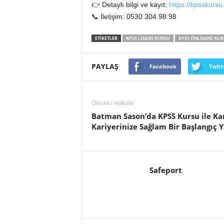
👉 Detaylı bilgi ve kayıt:
https://kpsskurs
📞 İletişim: 0530 304 98 98
ETİKETLER
KPSS LISANS KURSU
KPSS ÖNLISANS KUR
PAYLAŞ
Facebook
Twitt
Önceki makale
Batman Sason’da KPSS Kursu ile K
Kariyerinize Sağlam Bir Başlangıç 
Safeport