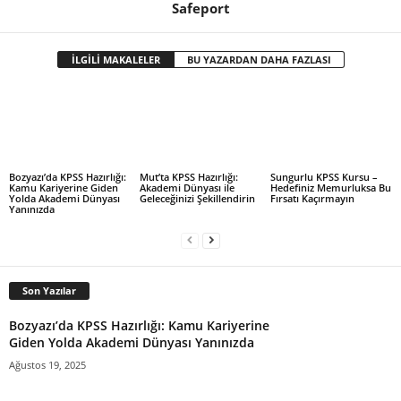
Safeport
İLGİLİ MAKALELER
BU YAZARDAN DAHA FAZLASI
Mut’ta KPSS Hazırlığı:
Sungurlu KPSS Kursu –
Bozyazı’da KPSS Hazırlığı:
Akademi Dünyası ile
Hedefiniz Memurluksa Bu
Kamu Kariyerine Giden
Geleceğinizi Şekillendirin
Fırsatı Kaçırmayın
Yolda Akademi Dünyası
Yanınızda
Son Yazılar
Bozyazı’da KPSS Hazırlığı: Kamu Kariyerine
Giden Yolda Akademi Dünyası Yanınızda
Ağustos 19, 2025