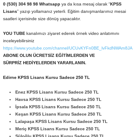
0 (530) 304 98 98 Whatsapp
ya da kısa mesaj olarak “
KPSS
Lisans
” yazıp yollamanız yeterli. Eğitim danışmanlarımız mesai
saatleri içerisinde size dönüş yapacaktır.
YOU TUBE
kanalımızı ziyaret ederek örnek video anlatımını
inceleyebilirsiniz
https://www.youtube.com/channel/UCUvKYFn0BE_lvFkdNWAm8JA
ABONE OLUN ÜCRETSİZ EĞİTİMLERDEN VE
SÜRPRİZ HEDİYELERDEN YARARLANIN.
Edirne KPSS Lisans Kursu Sadece 250 TL
Enez KPSS Lisans Kursu Sadece 250 TL
Havsa KPSS Lisans Kursu Sadece 250 TL
İpsala KPSS Lisans Kursu Sadece 250 TL
Keşan KPSS Lisans Kursu Sadece 250 TL
Lalapaşa KPSS Lisans Kursu Sadece 250 TL
Meriç KPSS Lisans Kursu Sadece 250 TL
Süloğlu KPSS Lisans Kursu Sadece 250 TL