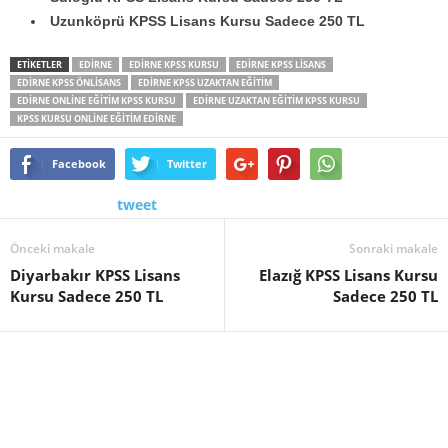
Uzunköprü KPSS Lisans Kursu Sadece 250 TL
ETİKETLER
EDIRNE
EDIRNE KPSS KURSU
EDIRNE KPSS LISANS
EDIRNE KPSS ÖNLISANS
EDIRNE KPSS UZAKTAN EĞITIM
EDIRNE ONLINE EĞITIM KPSS KURSU
EDIRNE UZAKTAN EĞITIM KPSS KURSU
KPSS KURSU ONLINE EĞITIM EDIRNE
Facebook
Twitter
tweet
Önceki makale
Sonraki makale
Diyarbakır KPSS Lisans
Elazığ KPSS Lisans Kursu
Kursu Sadece 250 TL
Sadece 250 TL