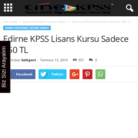
Ana sayfa
Kamu Personeli Seçme Sınavı
Edirne KPSS Lisans Kursu Sadece 250 TL
KAMU PERSONELI SEÇME SINAVI
Edirne KPSS Lisans Kursu Sadece
250 TL
Biz Sizi Arayalım
Tarafından
Safeport
-
Temmuz 13, 2019
357
0
Facebook
Twitter