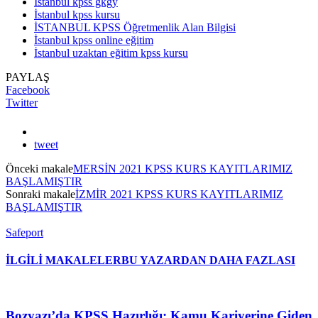
İstanbul kpss gkgy
İstanbul kpss kursu
İSTANBUL KPSS Öğretmenlik Alan Bilgisi
İstanbul kpss online eğitim
İstanbul uzaktan eğitim kpss kursu
PAYLAŞ
Facebook
Twitter
tweet
Önceki makale
MERSİN 2021 KPSS KURS KAYITLARIMIZ
BAŞLAMIŞTIR
Sonraki makale
İZMİR 2021 KPSS KURS KAYITLARIMIZ
BAŞLAMIŞTIR
Safeport
İLGİLİ MAKALELER
BU YAZARDAN DAHA FAZLASI
Bozyazı’da KPSS Hazırlığı: Kamu Kariyerine Giden