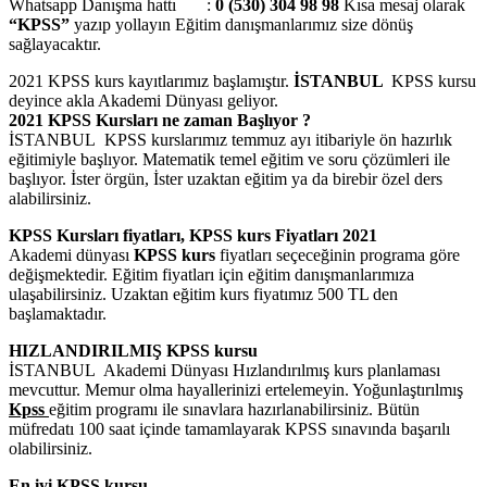
Whatsapp Danışma hattı
:
0 (530) 304 98 98
Kısa mesaj olarak
“KPSS”
yazıp yollayın Eğitim danışmanlarımız size dönüş
sağlayacaktır.
2021 KPSS kurs kayıtlarımız başlamıştır.
İSTANBUL
KPSS kursu
deyince akla Akademi Dünyası geliyor.
2021 KPSS Kursları ne zaman Başlıyor ?
İSTANBUL KPSS kurslarımız temmuz ayı itibariyle ön hazırlık
eğitimiyle başlıyor. Matematik temel eğitim ve soru çözümleri ile
başlıyor. İster örgün, İster uzaktan eğitim ya da birebir özel ders
alabilirsiniz.
KPSS Kursları fiyatları, KPSS kurs Fiyatları 2021
Akademi dünyası
KPSS kurs
fiyatları seçeceğinin programa göre
değişmektedir. Eğitim fiyatları için eğitim danışmanlarımıza
ulaşabilirsiniz. Uzaktan eğitim kurs fiyatımız 500 TL den
başlamaktadır.
HIZLANDIRILMIŞ KPSS kursu
İSTANBUL Akademi Dünyası Hızlandırılmış kurs planlaması
mevcuttur. Memur olma hayallerinizi ertelemeyin. Yoğunlaştırılmış
Kpss
eğitim programı ile sınavlara hazırlanabilirsiniz. Bütün
müfredatı 100 saat içinde tamamlayarak KPSS sınavında başarılı
olabilirsiniz.
En iyi KPSS kursu