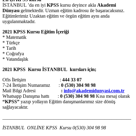
İSTANBUL ’da en iyi
KPSS
kursu deyince akla
Akademi
Dünyası
gelmektedir. Uzman eğitim kadrosu ile başaracaksınız.
Eğitimlerimiz Uzaktan eğitim ve örgün eğitim aynı anda
uygulanmaktadır.
2021 KPSS Kursu Eğitim İçeriği
* Matematik
* Türkçe
* Tarih
* Coğrafya
* Vatandaşlık
2021 KPSS Kursu İSTANBUL kursları için;
Ofis İletişim :
444 33 07
7-24 İletişim Numaramız :
0 (530) 304 98 98
Mail Bilgi Adresi
:
info@akademidunyasi.com.tr
Whatsapp Danışma hattı
:
0 (530) 304 98 98
Kısa mesaj olarak
“KPSS”
yazıp yollayın Eğitim danışmanlarımız size dönüş
sağlayacaktır.
_____________________________________________________
İSTANBUL
ONLİNE KPSS Kursu 0(530) 304 98 98