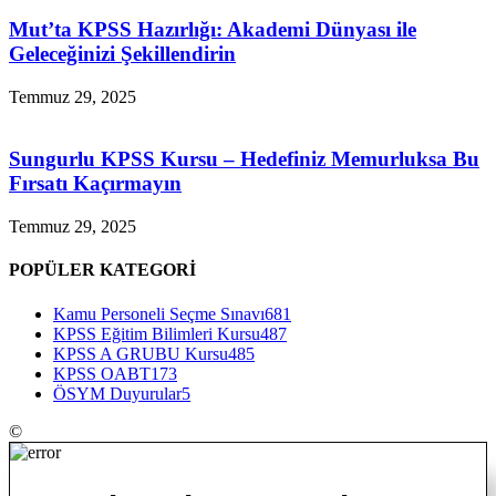
Mut’ta KPSS Hazırlığı: Akademi Dünyası ile
Geleceğinizi Şekillendirin
Temmuz 29, 2025
Sungurlu KPSS Kursu – Hedefiniz Memurluksa Bu
Fırsatı Kaçırmayın
Temmuz 29, 2025
POPÜLER KATEGORİ
Kamu Personeli Seçme Sınavı
681
KPSS Eğitim Bilimleri Kursu
487
KPSS A GRUBU Kursu
485
KPSS OABT
173
ÖSYM Duyurular
5
©