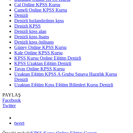
Çal Online KPSS Kursu
Çameli Online KPSS Kursu
Denizli
Denizli hızlandırılmış kpss
Denizli KPSS
Denizli kpss alan
Denizli kpss lisans
Denizli kpss önlisans
Güney Online KPSS Kursu
Kale Online KPSS Kursu
KPSS Kursu Online Eğitim Denizli
KPSS Uzaktan Eğitim Denizli
Tavas Online KPSS Kursu
Uzaktan Eğitim KPSS A Grubu Sınava Hazırlık Kursu
Denizli
Uzaktan Eğitim Kpss Eğitim Bilimleri Kursu Denizli
PAYLAŞ
Facebook
Twitter
tweet