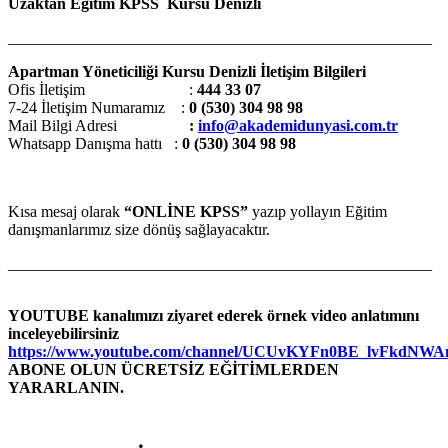
Uzaktan Eğitim KPSS Kursu Denizli
_____________________________________________________
Apartman Yöneticiliği Kursu Denizli
İletişim Bilgileri
Ofis İletişim :
444 33 07
7-24 İletişim Numaramız :
0 (530) 304 98 98
Mail Bilgi Adresi
:
info@akademidunyasi.com.tr
Whatsapp Danışma hattı
:
0 (530) 304 98 98
Kısa mesaj olarak
“ONLİNE KPSS”
yazıp yollayın Eğitim
danışmanlarımız size dönüş sağlayacaktır.
_____________________________________________________
YOUTUBE kanalımızı ziyaret ederek örnek video anlatımını
inceleyebilirsiniz
https://www.youtube.com/channel/UCUvKYFn0BE_lvFkdNW
ABONE OLUN ÜCRETSİZ EĞİTİMLERDEN
YARARLANIN.