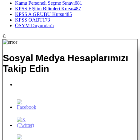
Kamu Personeli Seçme Sınavı
681
KPSS Eğitim Bilimleri Kursu
487
KPSS A GRUBU Kursu
485
KPSS OABT
173
ÖSYM Duyurular
5
©
Sosyal Medya Hesaplarımızı
Takip Edin