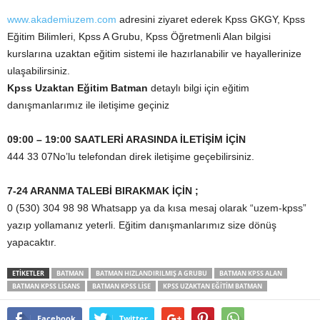
www.akademiuzem.com
adresini ziyaret ederek Kpss GKGY, Kpss
Eğitim Bilimleri, Kpss A Grubu, Kpss Öğretmenli Alan bilgisi
kurslarına uzaktan eğitim sistemi ile hazırlanabilir ve hayallerinize
ulaşabilirsiniz.
Kpss Uzaktan Eğitim Batman
detaylı bilgi için eğitim
danışmanlarımız ile iletişime geçiniz
09:00 – 19:00 SAATLERİ ARASINDA İLETİŞİM İÇİN
444 33 07No’lu telefondan direk iletişime geçebilirsiniz.
7-24 ARANMA TALEBİ BIRAKMAK İÇİN ;
0 (530) 304 98 98 Whatsapp ya da kısa mesaj olarak “uzem-kpss”
yazıp yollamanız yeterli. Eğitim danışmanlarımız size dönüş
yapacaktır.
ETİKETLER
BATMAN
BATMAN HIZLANDIRILMIŞ A GRUBU
BATMAN KPSS ALAN
BATMAN KPSS LISANS
BATMAN KPSS LISE
KPSS UZAKTAN EĞITIM BATMAN
Facebook
Twitter