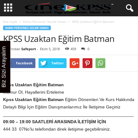
Ana sayfa
Kamu Personeli Seçme Sınavı
KPSS Uzaktan Eğitim Batman
KAMU PERSONELI SEÇME SINAVI
KPSS Uzaktan Eğitim Batman
Biz Sizi Arayalım
Tarafından
Safeport
-
Ekim 5, 2018
459
0
Facebook
Twitter
Kpss Uzaktan Eğitim Batman
Memur Ol, Hayallerini Erteleme
Kpss Uzaktan Eğitim Batman
Eğitim Dönemleri Ve Kurs Hakkında
Detaylı Bilgi İçin Eğitim Danışmanlarımız İle İletişime Geçiniz
_____________________________________________________
09:00 – 19:00 SAATLERİ ARASINDA İLETİŞİM İÇİN
444 33 07No’lu telefondan direk iletişime geçebilirsiniz.