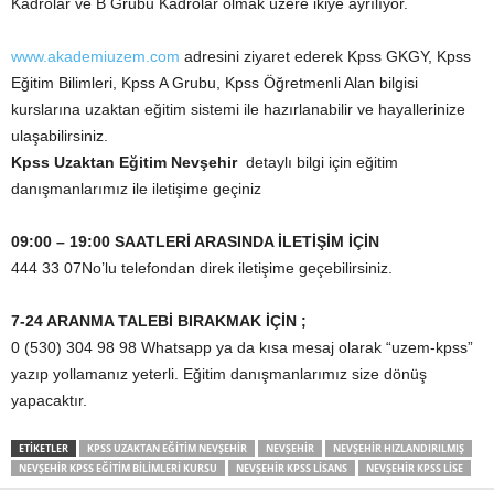
Kadrolar ve B Grubu Kadrolar olmak üzere ikiye ayrılıyor.
www.akademiuzem.com
adresini ziyaret ederek Kpss GKGY, Kpss
Eğitim Bilimleri, Kpss A Grubu, Kpss Öğretmenli Alan bilgisi
kurslarına uzaktan eğitim sistemi ile hazırlanabilir ve hayallerinize
ulaşabilirsiniz.
Kpss Uzaktan Eğitim Nevşehir
detaylı bilgi için eğitim
danışmanlarımız ile iletişime geçiniz
09:00 – 19:00 SAATLERİ ARASINDA İLETİŞİM İÇİN
444 33 07No’lu telefondan direk iletişime geçebilirsiniz.
7-24 ARANMA TALEBİ BIRAKMAK İÇİN ;
0 (530) 304 98 98 Whatsapp ya da kısa mesaj olarak “uzem-kpss”
yazıp yollamanız yeterli. Eğitim danışmanlarımız size dönüş
yapacaktır.
ETİKETLER
KPSS UZAKTAN EĞITIM NEVŞEHIR
NEVŞEHIR
NEVŞEHIR HIZLANDIRILMIŞ
NEVŞEHIR KPSS EĞITIM BILIMLERI KURSU
NEVŞEHIR KPSS LISANS
NEVŞEHIR KPSS LISE