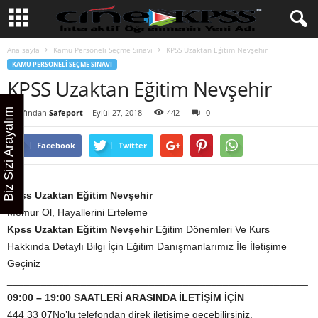
Ana sayfa
Kamu Personeli Seçme Sınavı
KPSS Uzaktan Eğitim Nevşehir
KAMU PERSONELI SEÇME SINAVI
KPSS Uzaktan Eğitim Nevşehir
Biz Sizi Arayalım
Tarafından
Safeport
-
Eylül 27, 2018
442
0
Facebook
Twitter
Kpss Uzaktan Eğitim Nevşehir
Memur Ol, Hayallerini Erteleme
Kpss Uzaktan Eğitim Nevşehir
Eğitim Dönemleri Ve Kurs
Hakkında Detaylı Bilgi İçin Eğitim Danışmanlarımız İle İletişime
Geçiniz
_____________________________________________________
09:00 – 19:00 SAATLERİ ARASINDA İLETİŞİM İÇİN
444 33 07No’lu telefondan direk iletişime geçebilirsiniz.