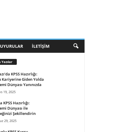
DUYURULAR
İLETIŞIM
 Yazılar
zı’da KPSS Hazırlığı:
 Kariyerine Giden Yolda
emi Dünyası Yanınızda
s 19, 2025
a KPSS Hazırlığı:
mi Dünyası ile
eğinizi Şekillendirin
z 29, 2025
rlu KPSS Kursu –