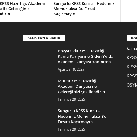
KPSS Hazırlığı: Akademi
Sungurlu KPSS Kursu – Hedefiniz
 ile Geleceğinizi
Memurluksa Bu Fırsatı
ndirin
Kaçırmayın
DAHA FAZLA HABER
PO
Kamu 
Bozyazı’da KPSS Hazırlığı:
Kamu Kariyerine Giden Yolda
KPSS 
Akademi Dünyası Yanınızda
KPSS
Ağustos 19, 2025
KPSS
Mut’ta KPSS Hazırlığı:
ÖSYM
Akademi Dünyası ile
Geleceğinizi Şekillendirin
Temmuz 29, 2025
Sungurlu KPSS Kursu –
Hedefiniz Memurluksa Bu
Fırsatı Kaçırmayın
Temmuz 29, 2025