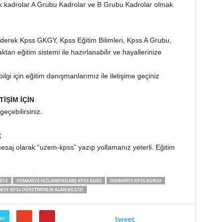
k kadrolar A Grubu Kadrolar ve B Grubu Kadrolar olmak
ederek Kpss GKGY, Kpss Eğitim Bilimleri, Kpss A Grubu,
tan eğitim sistemi ile hazırlanabilir ve hayallerinize
bilgi için eğitim danışmanlarımız ile iletişime geçiniz
TİŞİM İÇİN
eçebilirsiniz.
;
saj olarak “uzem-kpss” yazıp yollamanız yeterli. Eğitim
IYE
OSMANIYE HIZLANDIRILMIŞ KPSS KURS
OSMANIYE KPSS KURSU
IYE KPSS ÖĞRETMENLIK ALAN BILGISI
er
tweet