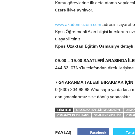
Kamu görevlerine ilk defa atama yapılaca
üzere ikiye ayrılıyor.
www.akademiuzem.com
adresini ziyaret 
Kpss Öğretmenli Alan bilgisi kurslarına uzak
ulaşabilirsiniz.
Kpss Uzaktan Eğitim Osmaniye
detaylı 
09:00 – 19:00 SAATLERİ ARASINDA İLE
444 33 07No’lu telefondan direk iletişime g
7-24 ARANMA TALEBİ BIRAKMAK İÇİN 
0 (530) 304 98 98 Whatsapp ya da kısa me
danışmanlarımız size dönüş yapacaktır.
ETİKETLER
KPSS UZAKTAN EĞITIM OSMANIYE
OSMAN
OSMANIYE KPSS LISANS
OSMANIYE KPSS LISE
OSMAN
PAYLAŞ
Facebook
Twitt