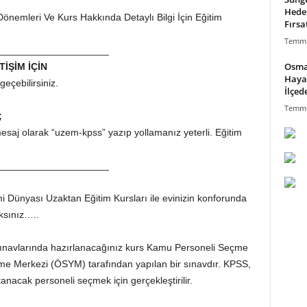
Hede
Dönemleri Ve Kurs Hakkında Detaylı Bilgi İçin Eğitim
Fırsa
Temmu
____________________
Osma
TİŞİM İÇİN
Haya
eçebilirsiniz.
İlçed
Temmu
;
saj olarak “uzem-kpss” yazıp yollamanız yeterli. Eğitim
____________________
 Dünyası Uzaktan Eğitim Kursları ile evinizin konforunda
ksınız…..
navlarında hazırlanacağınız kurs Kamu Personeli Seçme
me Merkezi (ÖSYM) tarafından yapılan bir sınavdır. KPSS,
nacak personeli seçmek için gerçekleştirilir.