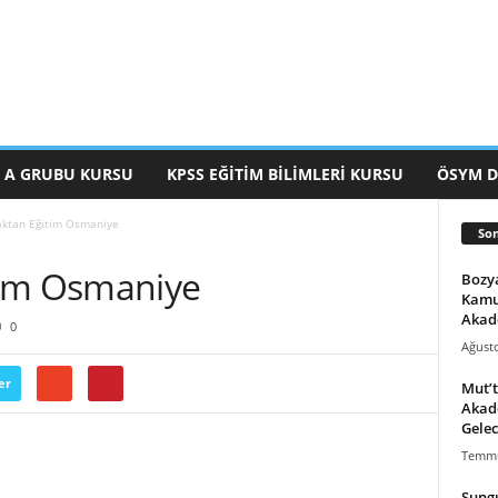
 A GRUBU KURSU
KPSS EĞITIM BILIMLERI KURSU
ÖSYM 
aktan Eğitim Osmaniye
Son
tim Osmaniye
Bozya
Kamu
Akad
0
Ağusto
er
Mut’t
Akade
Gelec
Temmu
Sungu