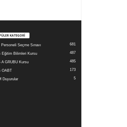
PÜLER KATEGORİ
681
Personeli Seçme Sınavı
487
Eğitim Bilimleri Kursu
485
 A GRUBU Kursu
173
 OABT
5
 Duyurular