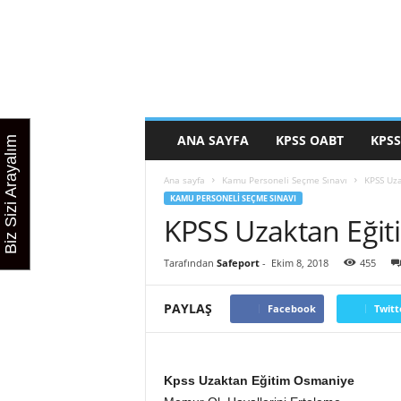
C
i
n
e
k
p
s
ANA SAYFA
KPSS OABT
KPSS
Biz Sizi Arayalım
s
Ana sayfa
Kamu Personeli Seçme Sınavı
KPSS Uz
KAMU PERSONELI SEÇME SINAVI
KPSS Uzaktan Eği
Tarafından
Safeport
-
Ekim 8, 2018
455
PAYLAŞ
Facebook
Twitt
Kpss Uzaktan Eğitim Osmaniye