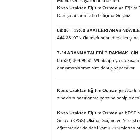
Memur Ol, Hayallerini Erteleme
Kpss Uzaktan Eğitim Osmaniye
Eğitim 
Danışmanlarımız İle İletişime Geçiniz
_________________________________
09:00 – 19:00 SAATLERİ ARASINDA İLE
444 33 07No’lu telefondan direk iletişime g
7-24 ARANMA TALEBİ BIRAKMAK İÇİN 
0 (530) 304 98 98 Whatsapp ya da kısa me
danışmanlarımız size dönüş yapacaktır.
_________________________________
Kpss Uzaktan Eğitim Osmaniye
Akademi
sınavlara hazırlanma şansına sahip olaca
Kpss Uzaktan Eğitim Osmaniye
KPSS sı
Sınavı (KPSS) Ölçme, Seçme ve Yerleştir
öğretmenler de dahil kamu kurumlarına ata