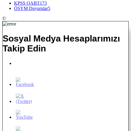
KPSS OABT
173
ÖSYM Duyurular
5
©
Sosyal Medya Hesaplarımızı
Takip Edin