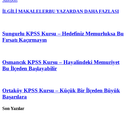
Safeport
İLGİLİ MAKALELER
BU YAZARDAN DAHA FAZLASI
Sungurlu KPSS Kursu – Hedefiniz Memurluksa Bu
Fırsatı Kaçırmayın
Osmancık KPSS Kursu – Hayalindeki Memuriyet
Bu İlçeden Başlayabilir
Ortaköy KPSS Kursu – Küçük Bir İlçeden Büyük
Başarılara
Son Yazılar