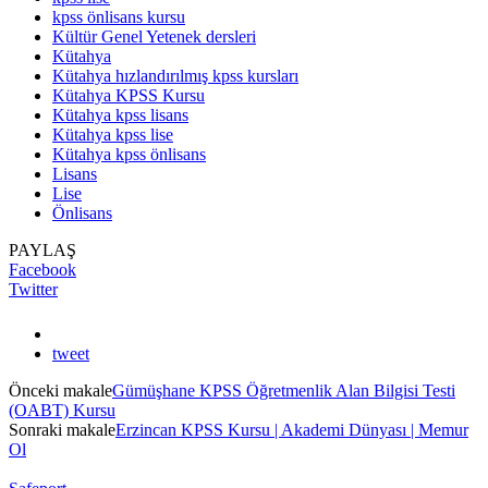
kpss önlisans kursu
Kültür Genel Yetenek dersleri
Kütahya
Kütahya hızlandırılmış kpss kursları
Kütahya KPSS Kursu
Kütahya kpss lisans
Kütahya kpss lise
Kütahya kpss önlisans
Lisans
Lise
Önlisans
PAYLAŞ
Facebook
Twitter
tweet
Önceki makale
Gümüşhane KPSS Öğretmenlik Alan Bilgisi Testi
(OABT) Kursu
Sonraki makale
Erzincan KPSS Kursu | Akademi Dünyası | Memur
Ol