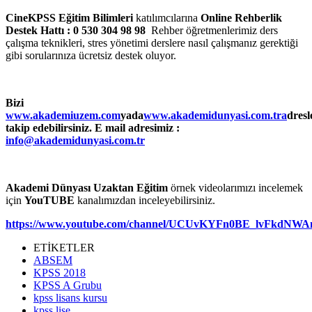
CineKPSS
Eğitim Bilimleri
katılımcılarına
Online Rehberlik
Destek Hattı : 0 530 304 98 98
Rehber öğretmenlerimiz ders
çalışma teknikleri, stres yönetimi derslere nasıl çalışmanız gerektiği
gibi sorularınıza ücretsiz destek oluyor.
Bizi
www.akademiuzem.com
yada
www.akademidunyasi.com.tra
dresl
takip edebilirsiniz. E mail adresimiz :
info@akademidunyasi.com.tr
Akademi Dünyası Uzaktan Eğitim
örnek videolarımızı incelemek
için
YouTUBE
kanalımızdan inceleyebilirsiniz.
https://www.youtube.com/channel/UCUvKYFn0BE_lvFkdNW
ETİKETLER
ABSEM
KPSS 2018
KPSS A Grubu
kpss lisans kursu
kpss lise