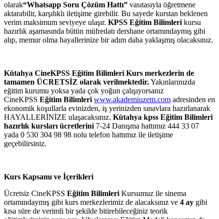
olarak
“Whatsapp Soru Çözüm Hattı”
vasıtasıyla öğretmene
aktarabilir, karşılıklı iletişime girebilir. Bu sayede kurstan beklenen
verim maksimum seviyeye ulaşır.
KPSS
Eğitim Bilimleri
kursu
hazırlık aşamasında bütün müfredatı dershane ortamındaymış gibi
alıp, memur olma hayallerinize bir adım daha yaklaşmış olacaksınız.
Kütahya CineKPSS
Eğitim Bilimleri
Kurs merkezlerin de
tamamen ÜCRETSİZ olarak verilmektedir.
Yakınlarınızda
eğitim kurumu yoksa yada çok yoğun çalışıyorsanız
CineKPSS
Eğitim Bilimleri
www.akademiuzem.com
adresinden en
ekonomik koşullarla evinizden, iş yerinizden sınavlara hazırlanarak
HAYALLERİNİZE ulaşacaksınız.
Kütahya kpss Eğitim Bilimleri
hazırlık kursları ücretlerini
7-24 Danışma hattımız 444 33 07
yada 0 530 304 98 98 nolu telefon hattımız ile iletişime
geçebilirsiniz.
Kurs Kapsamı ve İçerikleri
Ücretsiz CineKPSS
Eğitim Bilimleri
Kursumuz ile sinema
ortamındaymış gibi kurs merkezlerimiz de alacaksınız ve
4 ay
gibi
kısa süre de verimli bir şekilde bitirebileceğiniz teorik