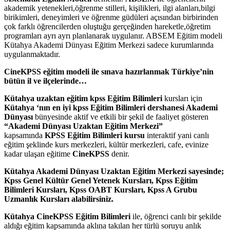
akademik yetenekleri,öğrenme stilleri, kişilikleri, ilgi alanları,bilgi
birikimleri, deneyimleri ve öğrenme güdüleri açısından birbirinden
çok farklı öğrencilerden oluştuğu gerçeğinden hareketle,öğretim
programları ayrı ayrı planlanarak uygulanır. ABSEM Eğitim modeli
Kütahya Akademi Dünyası Eğitim Merkezi sadece kurumlarında
uygulanmaktadır.
CineKPSS eğitim modeli ile sınava hazırlanmak Türkiye’nin
bütün il ve ilçelerinde…
Kütahya uzaktan eğitim kpss Eğitim Bilimleri
kursları için
Kütahya ‘nın en iyi kpss Eğitim Bilimleri dershanesi
Akademi
Dünyası
bünyesinde aktif ve etkili bir şekil de faaliyet gösteren
“Akademi Dünyası Uzaktan Eğitim Merkezi”
kapsamında
KPSS
Eğitim Bilimleri
kursu
interaktif yani canlı
eğitim şeklinde kurs merkezleri, kültür merkezleri, cafe, evinize
kadar ulaşan eğitime
CineKPSS
denir.
Kütahya Akademi Dünyası Uzaktan Eğitim Merkezi sayesinde;
Kpss Genel Kültür Genel Yetenek Kursları, Kpss Eğitim
Bilimleri Kursları, Kpss OABT Kursları, Kpss A Grubu
Uzmanlık Kursları alabilirsiniz.
Kütahya CineKPSS
Eğitim Bilimleri
ile, öğrenci canlı bir şekilde
aldığı eğitim kapsamında aklına takılan her türlü soruyu anlık