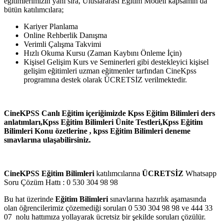
eğitimlerimizin yanı sıra, Uluslararası Eğitim Modeli kapsamın da
bütün katılımcılara;
Kariyer Planlama
Online Rehberlik Danışma
Verimli Çalışma Takvimi
Hızlı Okuma Kursu (Zaman Kaybını Önleme İçin)
Kişisel Gelişim Kurs ve Seminerleri gibi destekleyici kişisel
gelişim eğitimleri uzman eğitmenler tarfından CineKpss
programına destek olarak ÜCRETSİZ verilmektedir.
CineKPSS Canlı Eğitim içeriğimizde Kpss
Eğitim Bilimleri
ders
anlatımları,Kpss
Eğitim Bilimleri
Ünite Testleri,Kpss
Eğitim
Bilimleri
Konu özetlerine ,
kpss Eğitim Bilimleri deneme
sınavlarına
ulaşabilirsiniz.
CineKPSS
Eğitim Bilimleri
katılımcılarına
ÜCRETSİZ
Whatsapp
Soru Çözüm Hattı : 0 530 304 98 98
Bu hat üzerinde
Eğitim Bilimleri
sınavlarına hazırlık aşamasında
olan öğrencilerimiz çözemediği soruları 0 530 304 98 98 ve 444 33
07 nolu hattımıza yollayarak ücretsiz bir şekilde soruları çözülür.