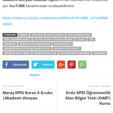
için
YouTUBE
kanalımızdan inceleyebilirsiniz.
https://www.youtube.com/channel/UCUvKYFn0BE_lvFkdNWA
m8JA
ETİKETLER
ABSEM
KPSS 2018
KPSS A GRUBU
KPSS LISANS KURSU
KPSS ÖNLISANS KURSU
KÜLTÜR GENEL YETENEK DERSLERI
LISANS
LISE
NEVŞEHIR
NEVŞEHIR HIZLANDIRILMIŞ
NEVŞEHIR KPSS
NEVŞEHIR KPSS EĞITIM BILIMLERI KURSU
NEVŞEHIR KPSS KURSU
NEVŞEHIR KPSS LISANS
NEVŞEHIR KPSS LISE
NEVŞEHIR KPSS ÖNLISANS
ÖNLISANS
Facebook
Twitter
tweet
Önceki makale
Sonraki makale
Maraş KPSS Kursu A Grubu
Ordu KPSS Öğretmenlik
|Akademi dünyası
Alan Bilgisi Testi (OABT)
Kursu