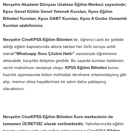
Nevşehir Akademi Dünyası Uzaktan Eğitim Merkezi sayesinde;
Kpss Genel Kültür Genel Yetenek Kursları, Kpss Eğitim
Bilimleri Kursları, Kpss OABT Kursları, Kpss A Grubu Uzmanlık
Kursları alabilirsiniz.
Nevşehir CineKPSS
Eğitim Bilimleri
ile, öğrenci canlı bir şekilde
aldığı eğitim kapsamında aklına takılan her türlü soruyu anlık
olarak
“Whatsapp Soru Çözüm Hattı”
vasıtasıyla öğretmene
aktarabilir, karşılıklı iletişime girebilir. Bu sayede kurstan beklenen
verim maksimum seviyeye ulaşır.
KPSS
Eğitim Bilimleri
kursu
hazırlık aşamasında bütün müfredatı dershane ortamındaymış gibi
alıp, memur olma hayallerinize bir adım daha yaklaşmış
olacaksınız.
Nevşehir CineKPSS
Eğitim Bilimleri
Kurs merkezlerin de
tamamen ÜCRETSİZ olarak verilmektedir.
Yakınlarınızda eğitim
kurumu yoksa yada çok yoğun çalışıyorsanız CineKPSS
Eğitim