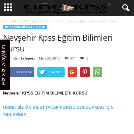
Ana sayfa
KPSS Eğitim Bilimleri Kursu
Nevşehir Kpss Eğitim Bilimleri Kursu
KPSS EĞITIM BILIMLERI KURSU
Nevşehir Kpss Eğitim Bilimleri
Kursu
Biz Sizi Arayalım
Tarafından
Safeport
-
Mart 30, 2018
474
0
Facebook
Twitter
Nevşehir KPSS EĞİTİM BİLİMLERİ KURSU
ÜCRETSİZ ÖN BİLGİ TALEP FORMU DOLDURMAK İÇİN
TIKLAYINIZ