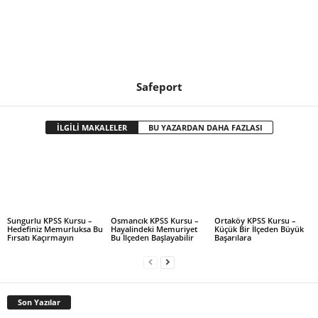
Safeport
İLGİLİ MAKALELER
BU YAZARDAN DAHA FAZLASI
Sungurlu KPSS Kursu –
Osmancık KPSS Kursu –
Ortaköy KPSS Kursu –
Hedefiniz Memurluksa Bu
Hayalindeki Memuriyet
Küçük Bir İlçeden Büyük
Fırsatı Kaçırmayın
Bu İlçeden Başlayabilir
Başarılara
Son Yazılar