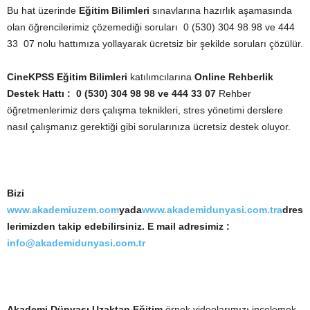
Bu hat üzerinde
Eğitim Bilimleri
sınavlarına hazırlık aşamasında
olan öğrencilerimiz çözemediği soruları 0 (530) 304 98 98 ve 444
33 07 nolu hattımıza yollayarak ücretsiz bir şekilde soruları çözülür.
CineKPSS
Eğitim Bilimleri
katılımcılarına
Online Rehberlik
Destek Hattı : 0 (530) 304 98 98 ve 444 33 07
Rehber
öğretmenlerimiz ders çalışma teknikleri, stres yönetimi derslere
nasıl çalışmanız gerektiği gibi sorularınıza ücretsiz destek oluyor.
Bizi
www.akademiuzem.com
yada
www.akademidunyasi.com.tra
dres
lerimizden takip edebilirsiniz. E mail adresimiz :
info@akademidunyasi.com.tr
Akademi Dünyası Uzaktan Eğitim
örnek videolarımızı incelemek