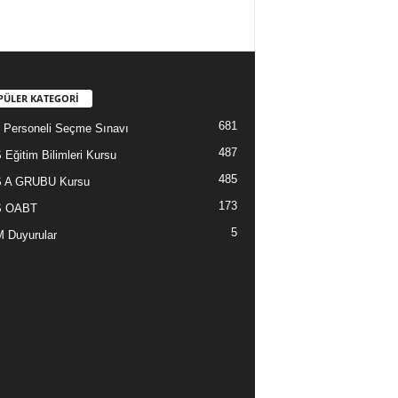
PÜLER KATEGORİ
681
Personeli Seçme Sınavı
487
Eğitim Bilimleri Kursu
485
 A GRUBU Kursu
173
 OABT
5
 Duyurular