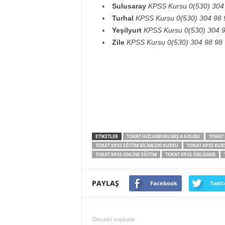
Sulusaray
KPSS Kursu 0(530) 304
Turhal
KPSS Kursu 0(530) 304 98 
Yeşilyurt
KPSS Kursu 0(530) 304 9
Zile
KPSS Kursu 0(530) 304 98 98
ETİKETLER
TOKAT HIZLANDIRILMIŞ A GRUBU
TOKAT 
TOKAT KPSS EĞITIM BILIMLERI KURSU
TOKAT KPSS KUR
TOKAT KPSS ONLINE EĞITIM
TOKAT KPSS ÖNLISANS
PAYLAŞ
Facebook
Twitt
Önceki makale