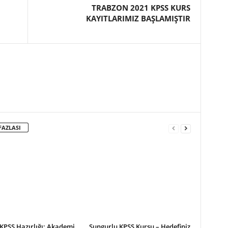
TRABZON 2021 KPSS KURS
KAYITLARIMIZ BAŞLAMIŞTIR
FAZLASI
KPSS Hazırlığı: Akademi
Sungurlu KPSS Kursu – Hedefiniz