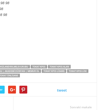
 98 98
98
8 98
HIZLANDIRILMIŞ B GRUBU
TOKAT KPSS
TOKAT KPSS ALAN
SU | AKADEMI DÜNYASI | MEMUR OL
TOKAT KPSS LISANS
TOKAT KPSS LISE
TOKAT ÖNLISANS
er
tweet
Sonraki makale