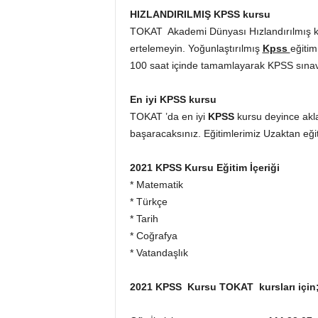
HIZLANDIRILMIŞ KPSS kursu
TOKAT Akademi Dünyası Hızlandırılmış ku
ertelemeyin. Yoğunlaştırılmış
Kpss
eğitim
100 saat içinde tamamlayarak KPSS sınavın
En iyi KPSS kursu
TOKAT ’da en iyi
KPSS
kursu deyince ak
başaracaksınız. Eğitimlerimiz Uzaktan eğ
2021 KPSS Kursu Eğitim İçeriği
* Matematik
* Türkçe
* Tarih
* Coğrafya
* Vatandaşlık
2021 KPSS Kursu TOKAT kursları için