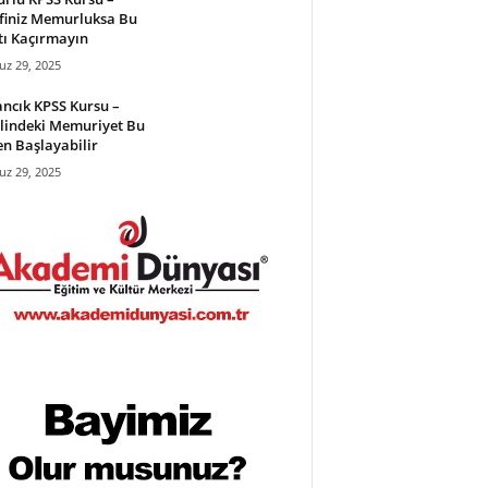
finiz Memurluksa Bu
tı Kaçırmayın
z 29, 2025
ncık KPSS Kursu –
lindeki Memuriyet Bu
en Başlayabilir
z 29, 2025