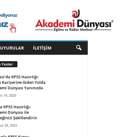
DUYURULAR
İLETIŞIM
 Yazılar
zı’da KPSS Hazırlığı:
 Kariyerine Giden Yolda
emi Dünyası Yanınızda
s 19, 2025
a KPSS Hazırlığı:
mi Dünyası ile
eğinizi Şekillendirin
z 29, 2025
rlu KPSS Kursu –