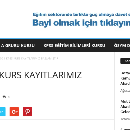
 A GRUBU KURSU
KPSS EĞITIM BILIMLERI KURSU
ÖSYM 
021 KPSS KURS KAYITLARIMIZ BAŞLAMIŞTIR
Son
KURS KAYITLARIMIZ
Bozya
Kamu
Akad
Ağusto
0
Mut’t
Akade
Gelec
er
Temmu
Sungu