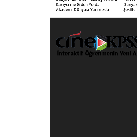
Kariyerine Giden Yolda
Dünyası
Akademi Dünyası Yanınızda
Şekille