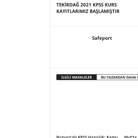
TEKİRDAĞ 2021 KPSS KURS
KAYITLARIMIZ BAŞLAMIŞTIR
Safeport
İLGİLİ MAKALELER
BU YAZARDAN DAHA 
Bozyazı’da KPSS Hazırlığı: Kamu
Mut’ta 