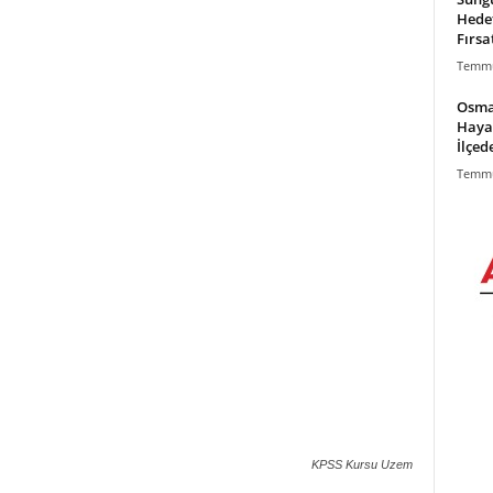
Hede
Fırsa
Temmu
Osma
Haya
İlçed
Temmu
KPSS Kursu Uzem