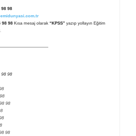
 98 98
emidunyasi.com.tr
4 98 98
Kısa mesaj olarak
“KPSS”
yazıp yollayın Eğitim
.
____________________
 98 98
98
 98
98 98
98
98
8
98 98