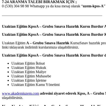
7-24 ARANMA TALEBİ BIRAKMAK İÇİN ;
0 (530) 304 98 98 Whatsapp ya da kısa mesaj olarak “
uzem-kpss-A
”
_____________________________________________________
Uzaktan Eğitim KpssA – Grubu Sınava Hazırlık Kursu Burdur
A
Uzaktan Eğitim KpssA – Grubu Sınava Hazırlık Kursu Burdur
Uzaktan Eğitim
A – Grubu Sınava Hazırlık
KursuSınav hazırlık progr
linki tıklayarak indirimli kurslarımıza ulaşabilirsiniz.
Uzaktan Eğitim KpssA – Grubu Sınava Hazırlık Kursu Burdur
d
Uzaktan Eğitim İktisat
Uzaktan Eğitim Hukuk
Uzaktan Eğitim Maliye
Uzaktan Eğitim Muhasebe
Uzaktan Eğitim İşletme
Uzaktan Eğitim Kamu Yönetimi
www.akademiuzem.com
adresini ziyaret ederek Kpss, A – Grubu 
ulaşabilirsiniz.