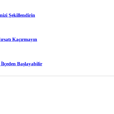
izi Şekillendirin
rsatı Kaçırmayın
lçeden Başlayabilir