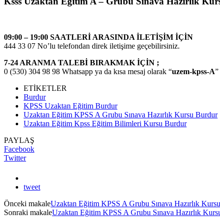
Ksss Uzaktan Eğitim A – Grubu Sınava Hazırlık Ku
09:00 – 19:00 SAATLERİ ARASINDA İLETİŞİM İÇİN
444 33 07 No’lu telefondan direk iletişime geçebilirsiniz.
7-24 ARANMA TALEBİ BIRAKMAK İÇİN ;
0 (530) 304 98 98 Whatsapp ya da kısa mesaj olarak “
uzem-kpss-A
”
ETİKETLER
Burdur
KPSS Uzaktan Eğitim Burdur
Uzaktan Eğitim KPSS A Grubu Sınava Hazırlık Kursu Burdur
Uzaktan Eğitim Kpss Eğitim Bilimleri Kursu Burdur
PAYLAŞ
Facebook
Twitter
tweet
Önceki makale
Uzaktan Eğitim KPSS A Grubu Sınava Hazırlık Kurs
Sonraki makale
Uzaktan Eğitim KPSS A Grubu Sınava Hazırlık Kurs