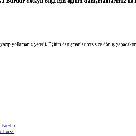
rsu Burdur
detaylı bilgi için eğitim danışmanlarımız ile i
 yazıp yollamanız yeterli. Eğitim danışmanlarımız size dönüş yapacaktır
u Burdur
u Bursa