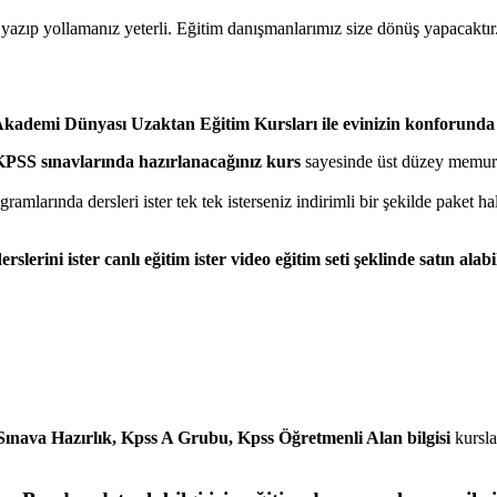
 yazıp yollamanız yeterli. Eğitim danışmanlarımız size dönüş yapacaktır
kademi Dünyası Uzaktan Eğitim Kursları ile evinizin konforunda 
KPSS sınavlarında hazırlanacağınız kurs
sayesinde üst düzey memurl
amlarında dersleri ister tek tek isterseniz indirimli bir şekilde paket hal
erslerini ister canlı eğitim ister video eğitim seti şeklinde satın alabil
Sınava Hazırlık, Kpss A Grubu, Kpss Öğretmenli Alan bilgisi
kursla