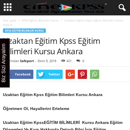
Ana sayfa
KPSS Eğitim Bilimleri Kursu
Uzaktan Eğitim Kpss Eğitim Bilimleri Kursu
Ankara
KPSS EĞITIM BILIMLERI KURSU
Uzaktan Eğitim Kpss Eğitim
Biz Sizi Arayalım
Bilimleri Kursu Ankara
Tarafından
Safeport
-
Ekim 9, 2018
421
0
Facebook
Twitter
Uzaktan Eğitim Kpss Eğitim Bilimleri Kursu Ankara
Öğretmen Ol, Hayallerini Erteleme
Uzaktan Eğitim KpssEĞİTİM BİLİMLERİ Kursu Ankara
Eğitim
Dönemleri Ve Kurs Hakkında Detaylı Bilgi İçin Eğitim