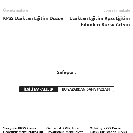
Önceki makale
Sonraki makale
KPSS Uzaktan Eğitim Düzce
Uzaktan Eğitim Kpss Eğitim
Bilimleri Kursu Artvin
Safeport
İLGİLİ MAKALELER
BU YAZARDAN DAHA FAZLASI
Sungurlu KPSS Kursu –
Osmancık KPSS Kursu –
Ortaköy KPSS Kursu –
Hedefiniz Memurluksa Bu
Hayalindeki Memuriyet
Küçük Bir İlçeden Büyük