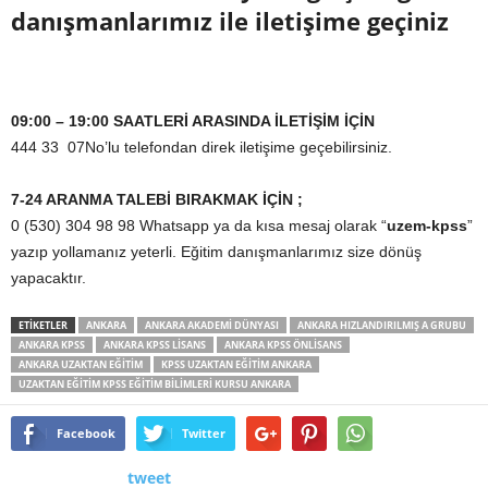
danışmanlarımız ile iletişime geçiniz
09:00 – 19:00 SAATLERİ ARASINDA İLETİŞİM İÇİN
444 33 07No’lu telefondan direk iletişime geçebilirsiniz.
7-24 ARANMA TALEBİ BIRAKMAK İÇİN ;
0 (530) 304 98 98 Whatsapp ya da kısa mesaj olarak “
uzem-kpss
”
yazıp yollamanız yeterli. Eğitim danışmanlarımız size dönüş
yapacaktır.
ETİKETLER
ANKARA
ANKARA AKADEMI DÜNYASI
ANKARA HIZLANDIRILMIŞ A GRUBU
ANKARA KPSS
ANKARA KPSS LISANS
ANKARA KPSS ÖNLISANS
ANKARA UZAKTAN EĞITIM
KPSS UZAKTAN EĞITIM ANKARA
UZAKTAN EĞITIM KPSS EĞITIM BILIMLERI KURSU ANKARA
Facebook
Twitter
tweet