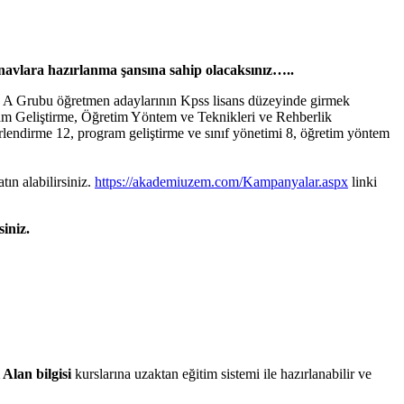
navlara hazırlanma şansına sahip olacaksınız…..
ss A Grubu öğretmen adaylarının Kpss lisans düzeyinde girmek
ram Geliştirme, Öğretim Yöntem ve Teknikleri ve Rehberlik
ğerlendirme 12, program geliştirme ve sınıf yönetimi 8, öğretim yöntem
ın alabilirsiniz.
https://akademiuzem.com/Kampanyalar.aspx
linki
siniz.
lan bilgisi
kurslarına uzaktan eğitim sistemi ile hazırlanabilir ve