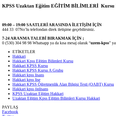
KPSS Uzaktan Eğitim EĞİTİM BİLİMLERİ Kursu
09:00 – 19:00 SAATLERİ ARASINDA İLETİŞİM İÇİN
444 33 07No’lu telefondan direk iletişime geçebilirsiniz.
7-24 ARANMA TALEBİ BIRAKMAK İÇİN ;
0 (530) 304 98 98 Whatsapp ya da kısa mesaj olarak “
uzem-kpss
” ya
ETİKETLER
Hakkari
Hakkari Kpss Eğitim Bilimleri Kursu
Hakkari KPSS Kursu
Hakkari KPSS Kursu A Grubu
Hakkari kpss lisans
Hakkari kpss lise
Hakkari KPSS Öğretmenlik Alan Bilgisi Testi (OABT) Kursu
Hakkari kpss önlisans
KPSS Uzaktan Eğitim Hakkari
Uzaktan Eğitim Kpss Eğitim Bilimleri Kursu Hakkari
PAYLAŞ
Facebook