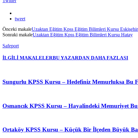
Twitter
tweet
Önceki makale
Uzaktan Eğitim Kpss Eğitim Bilimleri Kursu Eskişehir
Sonraki makale
Uzaktan Eğitim Kpss Eğitim Bilimleri Kursu Hatay
Safeport
İLGİLİ MAKALELER
BU YAZARDAN DAHA FAZLASI
Sungurlu KPSS Kursu – Hedefiniz Memurluksa Bu Fı
Osmancık KPSS Kursu – Hayalindeki Memuriyet Bu İ
Ortaköy KPSS Kursu – Küçük Bir İlçeden Büyük Baş