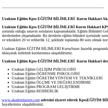
_____________________________________________________
Uzaktan Eğitim Kpss EĞİTİM BİLİMLERİ Kursu Hakkari
Aka
Uzaktan Eğitim Kpss EĞİTİM BİLİMLERİ Kursu Hakkari
KPS
zorunda olduğu sınavın sorularını kapsamaktadır. Eğitim Bilimleri G
derslerinden oluşmaktadır. Bu derslerin eğitim bilimleri içerisinde so
ve teknikleri 20 ve rehberlik 12, şeklinde toplamda 80 soru olmak üze
Uzaktan Eğitim EĞİTİM BİLİMLERİ KursuSınav hazırlık programlarında de
tıklayarak indirimli kurslarımıza ulaşabilirsiniz.
Uzaktan Eğitim Kpss EĞİTİM BİLİMLERİ Kursu Hakkari
der
Uzaktan Eğitim GELİŞİM PSİKOLOJİSİ
Uzaktan Eğitim ÖĞRENME PSİKOLOJİSİ
Uzaktan Eğitim ÖĞRETİM YÖNTEM VE TEKNİKLERİ
Uzaktan Eğitim ÖLÇME VE DEĞERLENDİRME
Uzaktan Eğitim PROGRAM GELİŞTİRME
Uzaktan Eğitim REHBERLİK
www.akademiuzem.com
adresini ziyaret ederek KpssEĞİTİM BİLİ
hayallerinize ulaşabilirsiniz.