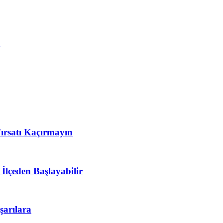
rsatı Kaçırmayın
lçeden Başlayabilir
arılara