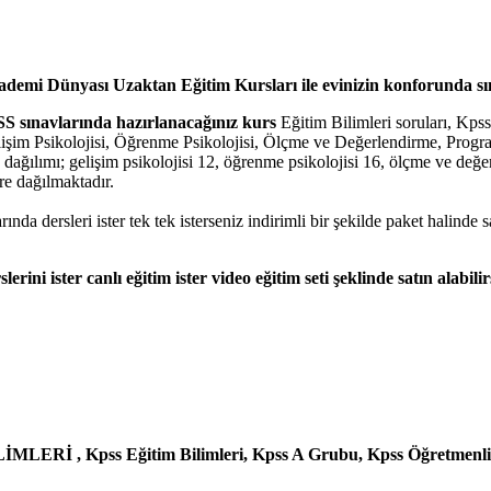
demi Dünyası Uzaktan Eğitim Kursları ile evinizin konforunda sı
S sınavlarında hazırlanacağınız kurs
Eğitim Bilimleri soruları, Kp
elişim Psikolojisi, Öğrenme Psikolojisi, Ölçme ve Değerlendirme, Prog
ru dağılımı; gelişim psikolojisi 12, öğrenme psikolojisi 16, ölçme ve de
re dağılmaktadır.
rsleri ister tek tek isterseniz indirimli bir şekilde paket halinde sat
slerini ister canlı eğitim ister video eğitim seti şeklinde satın alabilir
MLERİ , Kpss Eğitim Bilimleri, Kpss A Grubu, Kpss Öğretmenli A