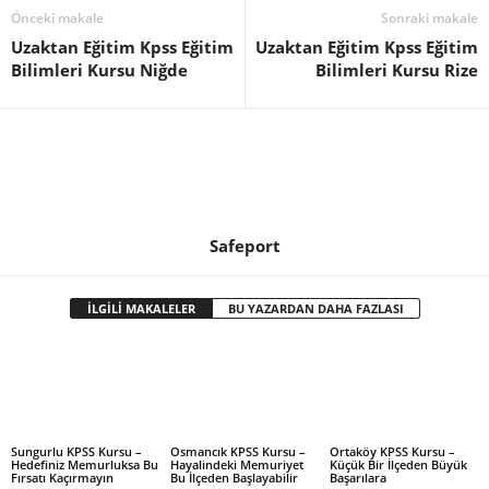
Önceki makale
Sonraki makale
Uzaktan Eğitim Kpss Eğitim
Uzaktan Eğitim Kpss Eğitim
Bilimleri Kursu Niğde
Bilimleri Kursu Rize
Safeport
İLGİLİ MAKALELER
BU YAZARDAN DAHA FAZLASI
Sungurlu KPSS Kursu –
Osmancık KPSS Kursu –
Ortaköy KPSS Kursu –
Hedefiniz Memurluksa Bu
Hayalindeki Memuriyet
Küçük Bir İlçeden Büyük
Fırsatı Kaçırmayın
Bu İlçeden Başlayabilir
Başarılara