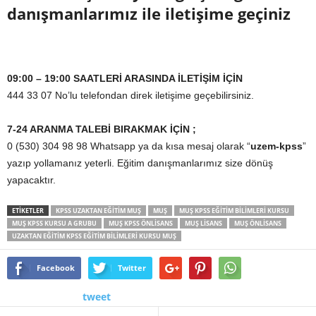
danışmanlarımız ile iletişime geçiniz
09:00 – 19:00 SAATLERİ ARASINDA İLETİŞİM İÇİN
444 33 07 No’lu telefondan direk iletişime geçebilirsiniz.
7-24 ARANMA TALEBİ BIRAKMAK İÇİN ;
0 (530) 304 98 98 Whatsapp ya da kısa mesaj olarak “
uzem-kpss
”
yazıp yollamanız yeterli. Eğitim danışmanlarımız size dönüş
yapacaktır.
ETİKETLER
KPSS UZAKTAN EĞITIM MUŞ
MUŞ
MUŞ KPSS EĞITIM BILIMLERI KURSU
MUŞ KPSS KURSU A GRUBU
MUŞ KPSS ÖNLISANS
MUŞ LISANS
MUŞ ÖNLISANS
UZAKTAN EĞITIM KPSS EĞITIM BILIMLERI KURSU MUŞ
Facebook
Twitter
tweet