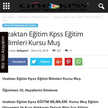
Ana sayfa
KPSS Eğitim Bilimleri Kursu
Uzaktan Eğitim Kpss Eğitim Bilimleri Kursu
Muş
KPSS EĞITIM BILIMLERI KURSU
Uzaktan Eğitim Kpss Eğitim
Biz Sizi Arayalım
Bilimleri Kursu Muş
Tarafından
Safeport
-
Ekim 24, 2018
427
0
Facebook
Twitter
Uzaktan Eğitim Kpss Eğitim Bilimleri Kursu Muş
Öğretmen Ol, Hayallerini Erteleme
Uzaktan Eğitim Kpss EĞİTİM BİLİMLERİ Kursu Muş
Eğitim
Dönemleri Ve Kurs Hakkında Detaylı Bilgi İçin Eğitim