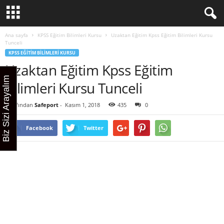
Ana sayfa
KPSS Eğitim Bilimleri Kursu
Uzaktan Eğitim Kpss Eğitim Bilimleri Kursu
Tunceli
KPSS EĞITIM BILIMLERI KURSU
Uzaktan Eğitim Kpss Eğitim
Biz Sizi Arayalım
Bilimleri Kursu Tunceli
Tarafından
Safeport
-
Kasım 1, 2018
435
0
Facebook
Twitter