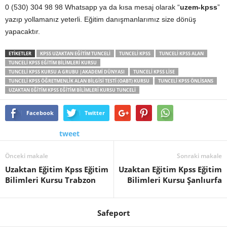
0 (530) 304 98 98 Whatsapp ya da kısa mesaj olarak “
uzem-kpss
”
yazıp yollamanız yeterli. Eğitim danışmanlarımız size dönüş
yapacaktır.
ETİKETLER
KPSS UZAKTAN EĞITIM TUNCELI
TUNCELI KPSS
TUNCELI KPSS ALAN
TUNCELI KPSS EĞITIM BILIMLERI KURSU
TUNCELI KPSS KURSU A GRUBU |AKADEMI DÜNYASI
TUNCELI KPSS LISE
TUNCELI KPSS ÖĞRETMENLIK ALAN BILGISI TESTI (OABT) KURSU
TUNCELI KPSS ÖNLISANS
UZAKTAN EĞITIM KPSS EĞITIM BILIMLERI KURSU TUNCELI
Facebook
Twitter
tweet
Önceki makale
Sonraki makale
Uzaktan Eğitim Kpss Eğitim
Uzaktan Eğitim Kpss Eğitim
Bilimleri Kursu Trabzon
Bilimleri Kursu Şanlıurfa
Safeport