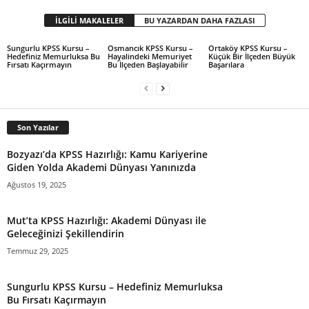
İLGİLİ MAKALELER
BU YAZARDAN DAHA FAZLASI
Sungurlu KPSS Kursu –
Osmancık KPSS Kursu –
Ortaköy KPSS Kursu –
Hedefiniz Memurluksa Bu
Hayalindeki Memuriyet
Küçük Bir İlçeden Büyük
Fırsatı Kaçırmayın
Bu İlçeden Başlayabilir
Başarılara
Son Yazılar
Bozyazı’da KPSS Hazırlığı: Kamu Kariyerine
Giden Yolda Akademi Dünyası Yanınızda
Ağustos 19, 2025
Mut’ta KPSS Hazırlığı: Akademi Dünyası ile
Geleceğinizi Şekillendirin
Temmuz 29, 2025
Sungurlu KPSS Kursu – Hedefiniz Memurluksa
Bu Fırsatı Kaçırmayın