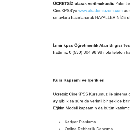
ÜCRETSİZ olarak verilmektedir.
Yakınlar
CineKPSS’ye
www.akademiuzem.com
adr
sınavlara hazırlanarak HAYALLERİNİZE ul
İzmir kpss Öğretmenlik Alan Bilgisi Test
hattımız 0 (530) 304 98 98 nolu telefon hatt
Kurs Kapsamı ve İçerikleri
Ücretsiz CineKPSS Kursumuz ile sinema o
ay
gibi kısa süre de verimli bir şekilde biti
Eğitim Modeli kapsamın da bütün katılımcı
Kariyer Planlama
Online Rehberlik Danışma