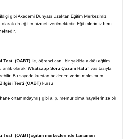
bildiği gibi Akademi Dünyası Uzaktan Eğitim Merkezimiz
if olarak da eğitim hizmeti verilmektedir. Eğitimlerimiz hem
mektedir.
si Testi (OABT)
ile, öğrenci canlı bir şekilde aldığı eğitim
 anlık olarak
“Whatsapp Soru Çözüm Hattı”
vasıtasıyla
e girebilir. Bu sayede kurstan beklenen verim maksimum
Bilgisi Testi (OABT)
kursu
hane ortamındaymış gibi alıp, memur olma hayallerinize bir
si Testi (OABT)
Eğitim merkezlerinde tamamen