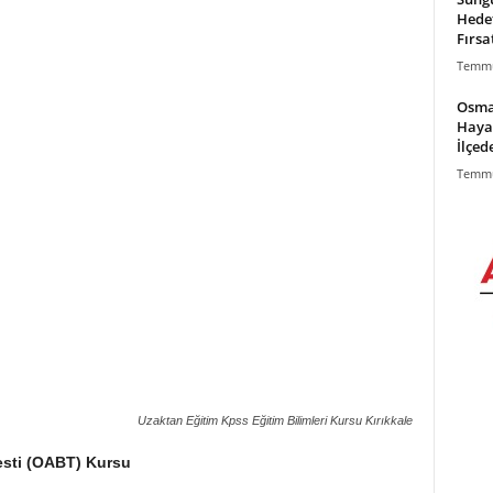
Hede
Fırsa
Temmu
Osma
Haya
İlçed
Temmu
Uzaktan Eğitim Kpss Eğitim Bilimleri Kursu Kırıkkale
esti (OABT) Kursu