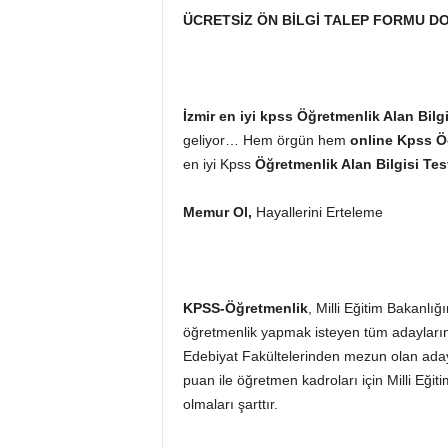
ÜCRETSİZ ÖN BİLGİ TALEP FORMU DO
İzmir en iyi kpss Öğretmenlik Alan Bilg
geliyor… Hem örgün hem
online Kpss Ö
en iyi Kpss
Öğretmenlik Alan Bilgisi Te
Memur Ol,
Hayallerini Erteleme
KPSS-Öğretmenlik
, Milli Eğitim Bakanlı
öğretmenlik yapmak isteyen tüm adayların 
Edebiyat Fakültelerinden mezun olan adayl
puan ile öğretmen kadroları için Milli Eğ
olmaları şarttır.