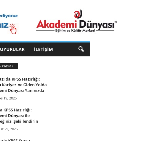
DUYURULAR
İLETIŞIM
 Yazılar
zı’da KPSS Hazırlığı:
 Kariyerine Giden Yolda
emi Dünyası Yanınızda
s 19, 2025
a KPSS Hazırlığı:
mi Dünyası ile
eğinizi Şekillendirin
z 29, 2025
rlu KPSS Kursu –