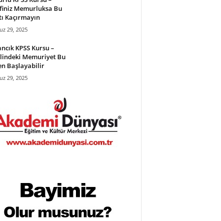
finiz Memurluksa Bu
tı Kaçırmayın
z 29, 2025
ncık KPSS Kursu –
lindeki Memuriyet Bu
en Başlayabilir
z 29, 2025