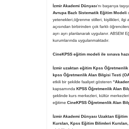
İzmir Akademi Dünyası
‘nı başarıya taşı
Avrupa Bazlı Sistematik Eğitim Modeli
d
yetenekleri,öğrenme stilleri, kişilikleri, ilg
açısından birbirinden çok farklı öğrencil
ayrı ayrı planlanarak uygulanır. ABSEM E
kurumlarında uygulanmaktadır.
CineKPSS eğitim modeli ile sınava hazı
İzmir uzaktan eğitim Kpss Öğretmenlik 
kpss Öğretmenlik Alan Bilgisi Testi (
etkili bir şekilde faaliyet gösteren
“Akadem
kapsamında
KPSS
Öğretmenlik Alan Bil
şeklinde kurs merkezleri, kültür merkezler
eğitime
CineKPSS
Öğretmenlik Alan Bil
İzmir Akademi Dünyası Uzaktan Eğitim
Kursları, Kpss Eğitim Bilimleri Kursla