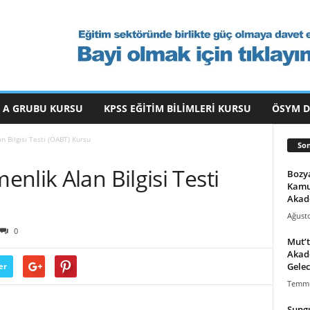
 A GRUBU KURSU
KPSS EĞITIM BILIMLERI KURSU
ÖSYM 
 Bilgisi Testi (OABT) Kursu
Son
nlik Alan Bilgisi Testi
Bozya
Kamu
Akad
Ağusto
0
Mut’t
Akade
Gelec
er
Temmu
Sungu