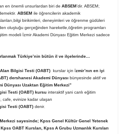
yan en önemli unsurlardan biri de
ABSEM
’dir. ABSEM;
emektir.
ABSEM
ile öğrencilerin akademik
i alanları,bilgi birikimleri, deneyimleri ve öğrenme güdüleri
erden oluştuğu gerçeğinden hareketle,öğretim programları
ğitim modeli İzmir Akademi Dünyası Eğitim Merkezi sadece
rlanmak Türkiye’nin bütün il ve ilçelerinde…
Alan Bilgisi Testi (OABT)
kurslar için İ
zmir’nın en iyi
OABT) dershanesi
Akademi Dünyası
bünyesinde aktif ve
i Dünyası Uzaktan Eğitim Merkezi”
gisi Testi (OABT)
kursu
interaktif yani canlı eğitim
i, cafe, evinize kadar ulaşan
gisi Testi (OABT)
denir.
 Merkezi sayesinde;
Kpss Genel Kültür Genel Yetenek
rı, Kpss OABT Kursları, Kpss A Grubu Uzmanlık Kursları